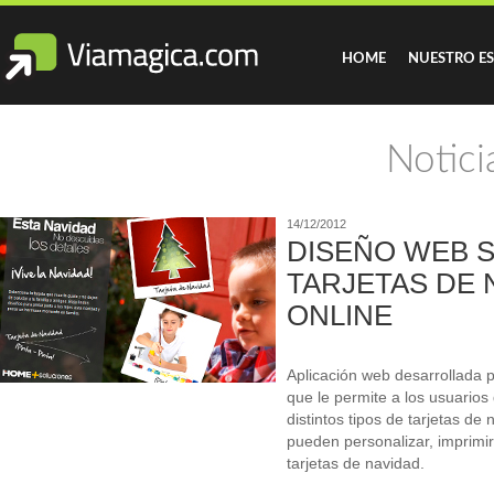
HOME
NUESTRO E
Notici
14/12/2012
DISEÑO WEB 
TARJETAS DE 
ONLINE
Aplicación web desarrollad
que le permite a los usuarios 
distintos tipos de tarjetas de
pueden personalizar, imprimir
tarjetas de navidad.