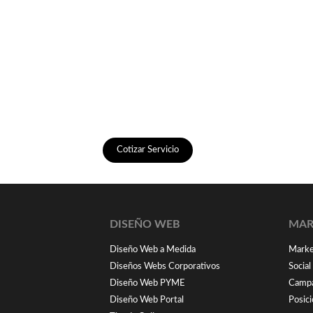
Cotizar Servicio
DISEÑO WEB
MAR
Diseño Web a Medida
Market
Diseños Webs Corporativos
Socia
Diseño Web PYME
Campa
Diseño Web Portal
Posic