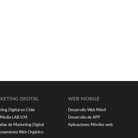
KETING DIGITAL
WEB MOBILE
ing Digital en Chile
Desarrollo Web Móvil
l Media LAB V.M.
Desarrollo de APP
ñas de Marketing Digital
Aplicaciones Móviles web
ionamiento Web Orgánico