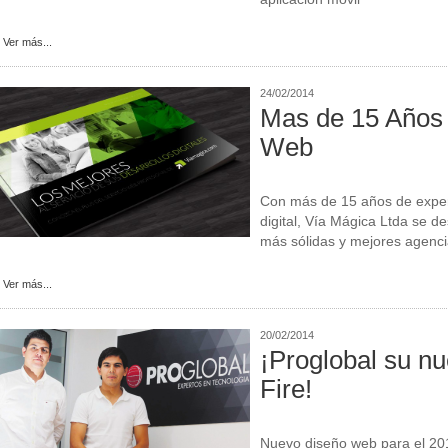
Ver más...
24/02/2014
Mas de 15 Años
Web
Con más de 15 años de exper
digital, Vía Mágica Ltda se d
más sólidas y mejores agencia
Ver más...
20/02/2014
¡Proglobal su n
Fire!
Nuevo diseño web para el 20