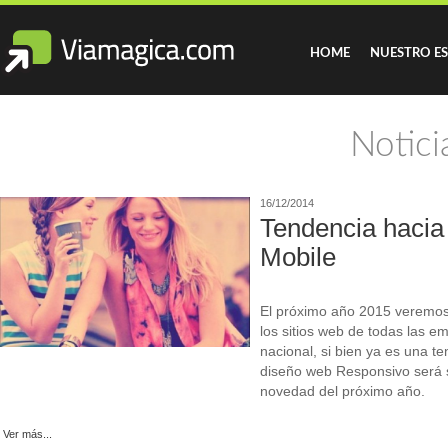
HOME
NUESTRO E
Notici
16/12/2014
Tendencia hacia
Mobile
El próximo año 2015 veremos
los sitios web de todas las 
nacional, si bien ya es una t
diseño web Responsivo será s
novedad del próximo año.
Ver más...