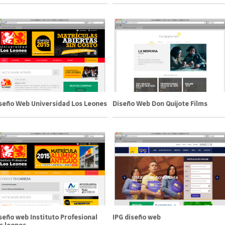
seño Web Universidad Los Leones
Diseño Web Don Quijote Films
seño web Instituto Profesional
IPG diseño web