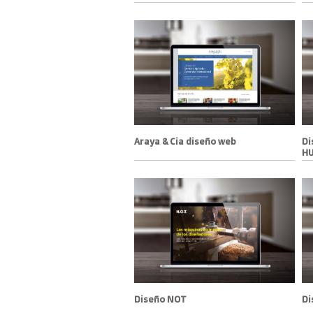
Araya & Cia diseño web
Di
H
Diseño NOT
Di