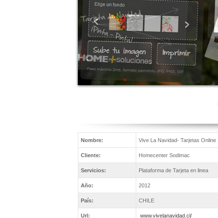
Nombre:
Vive La Navidad- Tarjetas Online
Cliente:
Homecenter Sodimac
Servicios:
Plataforma de Tarjeta en linea
Año:
2012
País:
CHILE
Url:
www.vivelanavidad.cl/