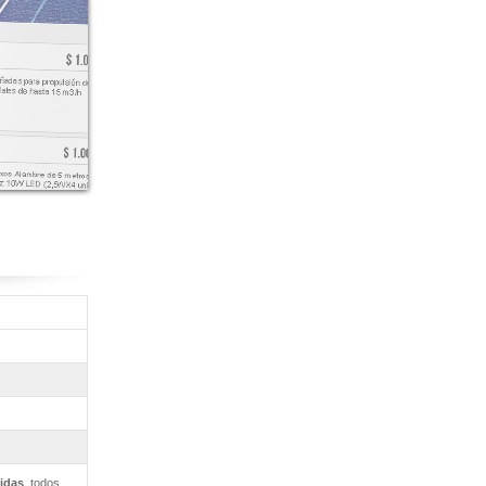
lidas
, todos