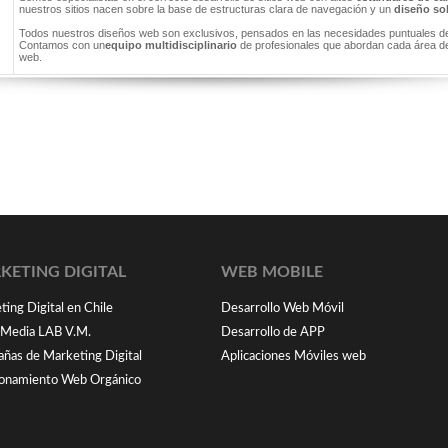
nuestros sitios nacen sobre la base de estructuras clara de navegación y un
diseño so
Todos nuestros diseños web son exclusivos, pensados en las necesidades puntuales de
Contamos con un
equipo multidisciplinario
de profesionales que abordan cada área de
web.
KETING DIGITAL
WEB MOBILE
ing Digital en Chile
Desarrollo Web Móvil
l Media LAB V.M.
Desarrollo de APP
ñas de Marketing Digital
Aplicaciones Móviles web
ionamiento Web Orgánico