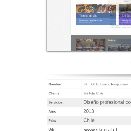
Nombre:
SKI TOTAL Diseño Responsive
Cliente:
Ski Total Chile
Diseño profesional c
Servicios:
2013
Año:
Chile
País:
www.skitotal.cl
Url: