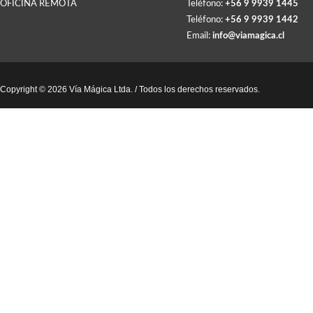
OFICINA REMOTA
Teléfono:
+56 9 9939 1445
Teléfono:
+56 9 9939 1442
Email:
info@viamagica.cl
Copyright © 2026 Vía Mágica Ltda. / Todos los derechos reservados.