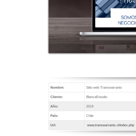
Nombre:
Sitio web Transwarrants
Cliente:
BlancaEstudio
Año:
2019
País:
Chile
Url:
www.transwarrants.cl/index.php