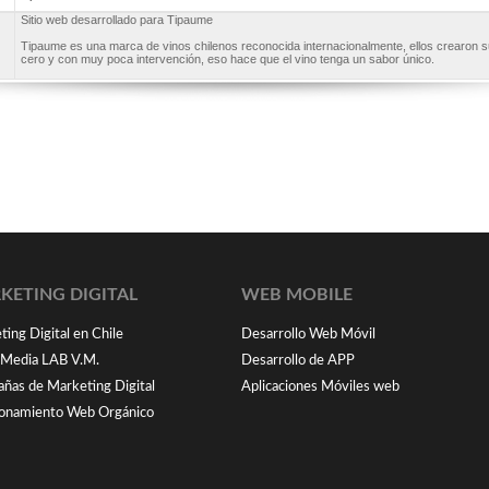
Sitio web desarrollado para Tipaume
Tipaume es una marca de vinos chilenos reconocida internacionalmente, ellos crearon 
cero y con muy poca intervención, eso hace que el vino tenga un sabor único.
KETING DIGITAL
WEB MOBILE
ing Digital en Chile
Desarrollo Web Móvil
l Media LAB V.M.
Desarrollo de APP
ñas de Marketing Digital
Aplicaciones Móviles web
ionamiento Web Orgánico