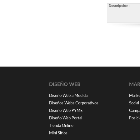
Descripción:
DISEÑO WEB
MAR
Diseño Web a Medida
Market
Diseños Webs Corporativos
Socia
Diseño Web PYME
Campa
Diseño Web Portal
Posic
Tienda Online
Mini Sitios