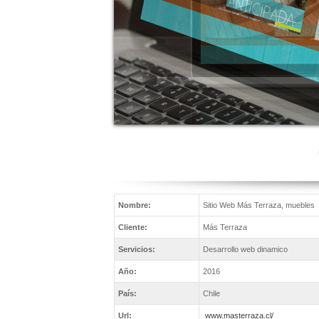
Nombre:
Sitio Web Más Terraza, muebles
Cliente:
Más Terraza
Servicios:
Desarrollo web dinamico
Año:
2016
País:
Chile
Url:
www.masterraza.cl/