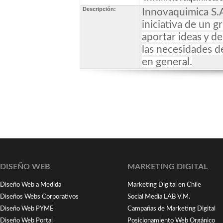
Descripción:
Innovaquimica S.
iniciativa de un 
aportar ideas y d
las necesidades d
en general.
DISEÑO WEB
MARKETING DIGITAL
Diseño Web a Medida
Marketing Digital en Chile
Diseños Webs Corporativos
Social Media LAB V.M.
Diseño Web PYME
Campañas de Marketing Digital
Diseño Web Portal
Posicionamiento Web Orgánico