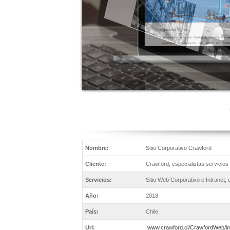
Nombre:
Sitio Corporativo Crawford
Cliente:
Crawford, especialistas servicios 
Servicios:
Sitio Web Corporativo e Intranet, 
Año:
2018
País:
Chile
Url:
www.crawford.cl/CrawfordWeb/i