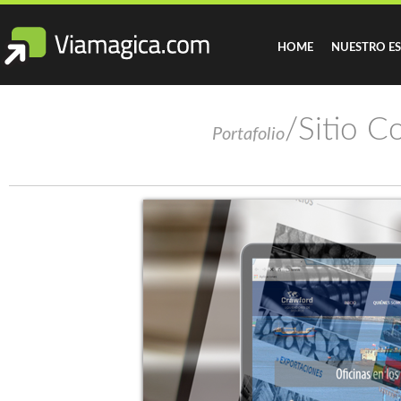
HOME
NUESTRO E
/Sitio C
Portafolio