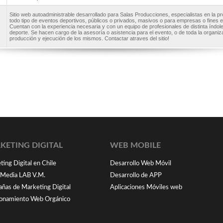
Sitio web autoadministrable desarrollado para Salas Producciones, especialistas en la p
todo tipo de eventos deportivos, públicos o privados, masivos o para empresas o fines e
Cuentan con la experiencia necesaria y con un equipo de profesionales de distinta índole
deporte. Se hacen cargo de la asesoría o asistencia para el evento, o de toda la organiz
producción y ejecución de los mismos. Contactar atraves del sitio!
KETING DIGITAL
WEB MOBILE
ing Digital en Chile
Desarrollo Web Móvil
l Media LAB V.M.
Desarrollo de APP
ñas de Marketing Digital
Aplicaciones Móviles web
ionamiento Web Orgánico