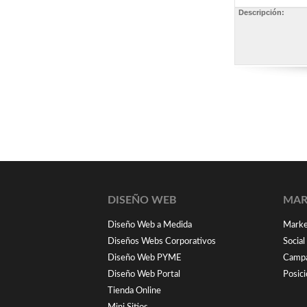
Descripción:
DISEÑO WEB
MAR
Diseño Web a Medida
Market
Diseños Webs Corporativos
Socia
Diseño Web PYME
Campa
Diseño Web Portal
Posic
Tienda Online