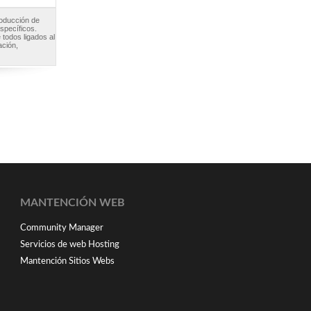
roducción de
specíficos.
 todos ligados al
ación,
MANTENCIÓN WEB
Community Manager
Servicios de web Hosting
Mantención Sitios Webs