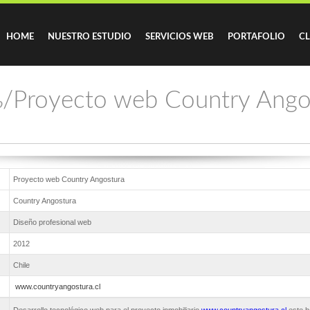
HOME
NUESTRO ESTUDIO
SERVICIOS WEB
PORTAFOLIO
CL
/Proyecto web Country Ango
o
Proyecto web Country Angostura
Country Angostura
Diseño profesional web
2012
Chile
www.countryangostura.cl