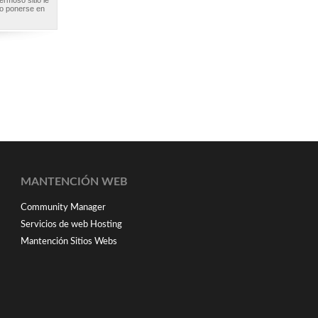
ermoso sitio le
to ponerse en
MANTENCIÓN WEB
Community Manager
Servicios de web Hosting
Mantención Sitios Webs