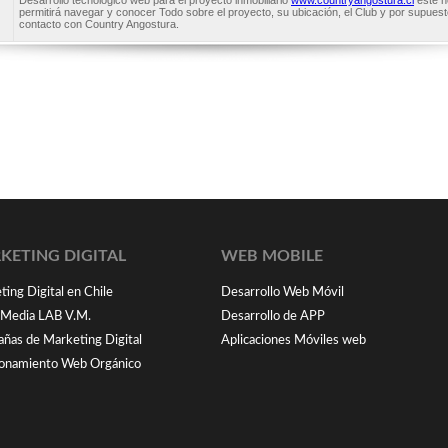
Desarrollo tecnológico web para el proyecto inmobiliario
www.countryangostura.cl
este h
permitirá navegar y conocer Todo sobre el proyecto, su ubicación, el Club y por supues
contacto con Country Angostura.
KETING DIGITAL
WEB MOBILE
ing Digital en Chile
Desarrollo Web Móvil
l Media LAB V.M.
Desarrollo de APP
ñas de Marketing Digital
Aplicaciones Móviles web
ionamiento Web Orgánico