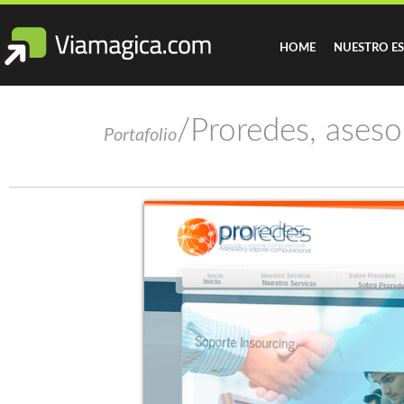
HOME
NUESTRO E
/Proredes, aseso
Portafolio