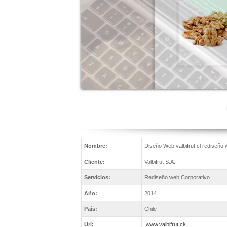
Nombre:
Diseño Web valbifrut.cl rediseño
Cliente:
Valbifrut S.A.
Servicios:
Rediseño web Corporativo
Año:
2014
País:
Chile
Url:
www.valbifrut.cl/