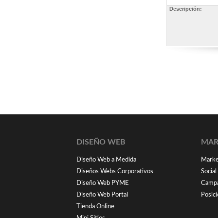
Descripción:
DISEÑO WEB
MAR
Diseño Web a Medida
Market
Diseños Webs Corporativos
Socia
Diseño Web PYME
Campa
Diseño Web Portal
Posic
Tienda Online