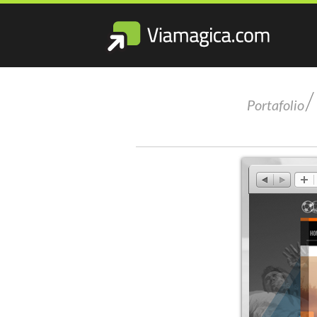
/
Portafolio