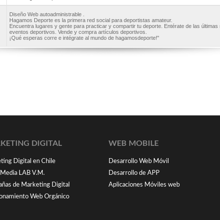
Diseño Web autoadministrable .
Hagamos Deporte es la primera red social para deportistas amateur.
Encuentra lugares y gente para practicar y compartir tu deporte. Entérate de las últimas 
eventos deportivos. Vende y compra artículos deportivos.
¡Qué esperas corre e intégrate al mundo de hagamosdeporte!"
KETING DIGITAL
WEB MOBILE
ing Digital en Chile
Desarrollo Web Móvil
l Media LAB V.M.
Desarrollo de APP
ñas de Marketing Digital
Aplicaciones Móviles web
ionamiento Web Orgánico