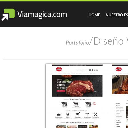
HOME
NUESTRO E
/Diseño 
Portafolio