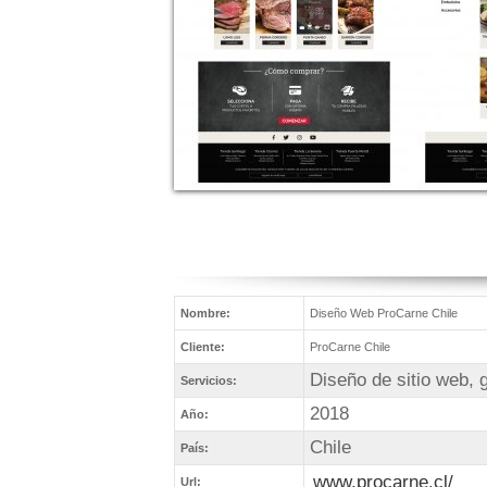
Nombre:
Diseño Web ProCarne Chile
Cliente:
ProCarne Chile
Diseño de sitio web, 
Servicios:
2018
Año:
Chile
País:
www.procarne.cl/
Url: