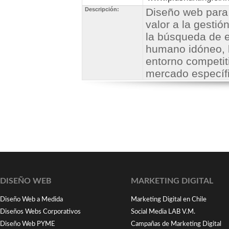
Descripción:
Diseño web para 
valor a la gestió
la búsqueda de ej
humano idóneo, l
entorno competiti
mercado específ
DISEÑO WEB
MARKETING DIGITAL
Diseño Web a Medida
Marketing Digital en Chile
Diseños Webs Corporativos
Social Media LAB V.M.
Diseño Web PYME
Campañas de Marketing Digital