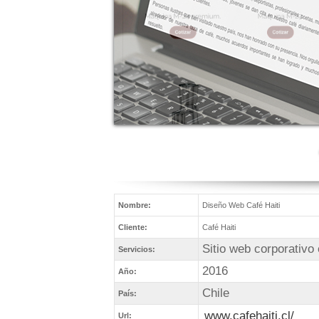
Nombre:
Diseño Web Café Haiti
Cliente:
Café Haiti
Sitio web corporativo
Servicios:
2016
Año:
Chile
País:
www.cafehaiti.cl/
Url: