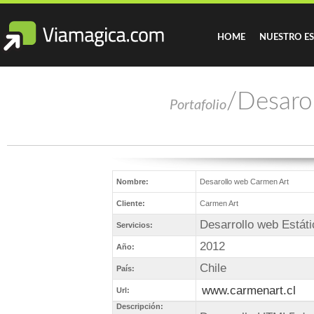
HOME
NUESTRO E
/Desaro
Portafolio
Nombre:
Desarollo web Carmen Art
Cliente:
Carmen Art
Desarrollo web Estáti
Servicios:
2012
Año:
Chile
País:
www.carmenart.cl
Url:
Descripción: