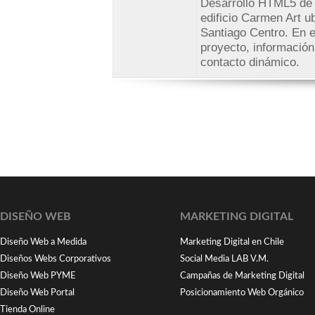
Desarrollo HTML5 de e
edificio Carmen Art 
Santiago Centro. En e
proyecto, información
contacto dinámico.
DISEÑO WEB
MARKETING DIGITAL
Diseño Web a Medida
Marketing Digital en Chile
Diseños Webs Corporativos
Social Media LAB V.M.
Diseño Web PYME
Campañas de Marketing Digital
Diseño Web Portal
Posicionamiento Web Orgánico
Tienda Online